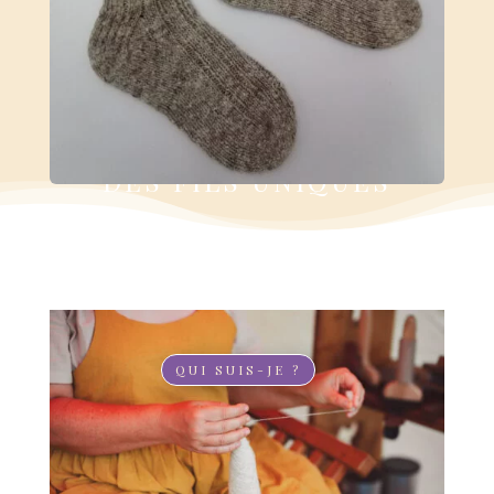
DES FIBRES
LOCALES POUR
DES FILS UNIQUES
Chaque fil raconte une histoire,
chaque matière tisse un lien
QUI SUIS-JE ?