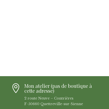
Mon atelier (pas de boutique à

cette adresse)
2 route Neuve – Contrières
F-50660 Quettreville-sur-Sienne