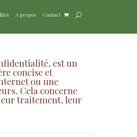
lités
A propos
Contact
fidentialité, est un
re concise et
internet ou une
eurs. Cela concerne
 leur traitement, leur