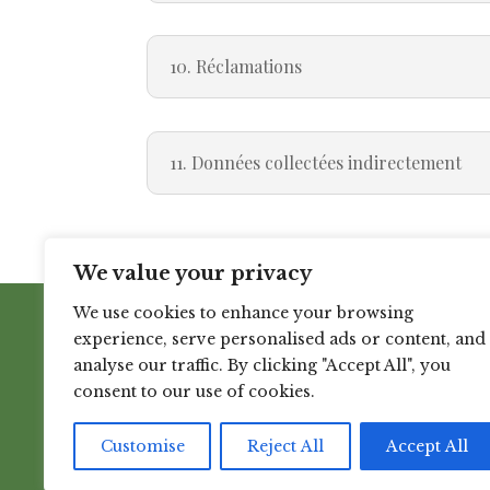
10. Réclamations
11. Données collectées indirectement
We value your privacy
We use cookies to enhance your browsing
Mon atelier (pas de bou

experience, serve personalised ads or content, and
2 route Neuve – Contrières
analyse our traffic. By clicking "Accept All", you
F-50660 Quettreville-sur-Si
consent to our use of cookies.
Customise
Reject All
Accept All
CGU & CGV
Politique de confidentialité